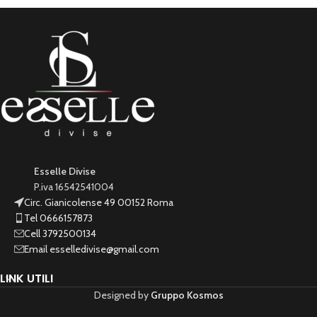
Esselle Divise
P.iva 16542541004
Circ. Gianicolense 49 00152 Roma
Tel 0666157873
Cell 3792500134
Email esselledivise@gmail.com
LINK UTILI
Designed by
Gruppo Kosmos